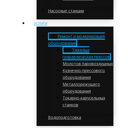
Насосные станции
УСЛУГИ
Ремонт и модернизация
оборудования
Тяжелых
гидравлических прессов
Молотов паровоздушных
Кузнечно-прессового
оборудования
Металлорежущего
оборудования
Токарно-карусельных
станков
Водоподготовка